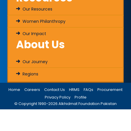
Our Resources
Women Philanthropy
Our Impact
About Us
Our Journey
Regions
Home
Careers
Contact Us
HRMS
FAQs
Procurement
Privacy Policy
Profile
© Copyright 1990-
2026
Alkhidmat Foundation Pakistan