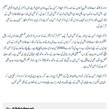
لاہور ( ) الخدمت فاؤنڈیشن پاکستان کے صدر ڈاکٹرحفیظ الرحمنٰ نے کیپ ٹاؤن جنوبی افریقہ میں ڈاکٹرزکی بین الاقوامی تنظیم
فیڈریشن آف اسلامک میڈیکل ایسوسی ایشن(فیما) کے کنونشن میں شرکت کی۔کنونشن میں لخدمت ہیلتھ فاؤنڈیشن کے
چیئرمین پروفیسر ڈاکٹر زاہد لطیف،جنرل سیکرٹری ڈاکٹر عبد الرحمنٰ اور ممبر ایڈوائزری بورڈ ڈاکٹر انتظار حسین بٹ نے بھی
شرکت کی ۔
چیلنجزاورالخدمت فاؤنڈیشن کی جاری سرگرمیوں کےبارےمیں بتاتے ہوئے کہا کہ الخدمت فاؤنڈیشن غزہ کے بہن
بھائیوں کے لیے ڈھائی ارب روپے کی لاگت سے 2080 ٹن امدادی سامان پہنچا چکا ہے۔ پکے پکائے کھانے کی فراہمی، فوڈ
پیکج، خیموں، ادویات ، کپڑوں،فلسطینی طلبہ اور یتامیٰ کی معاونت کے ساتھ ساتھ فیلڈ ہسپتال کی تیاری مکمل ہے۔جبکہ بحالی
مکمل پلاننگ بھی کی جاچکی ہے، جس میں رہائشی بلڈنگ کے ساتھ ساتھ 30 سولر پاورڈواٹر فلٹریشن پلانٹ اورجدید طبی
آلات کی فراہمی شامل ہے۔
ڈاکٹر حفیظ الرحمن نے کہا کہ غزہ اس وقت تاریخ کے مشکل ترین دور سے گزر رہا ہے،این جی اوز جو کردار ادا کر سکتی ہیں، کر
رہی ہیں لیکن بڑے ریلیف آپریشن کے لیے جنگ بندی اور بڑے ریلیف اداروں کے تعاون کے بغیر ممکن نہیں۔
By
Alkhidmat