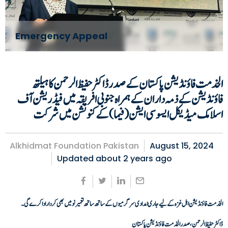
Emergency Appeal
الخدمت فاؤنڈیشن پاکستان کے صدر ڈاکٹرحفیظ الرحمن کا ہیلتھ
فاؤنڈیشن کے ذمہ داران کے ہمراہ جنوبی افریقہ میں فیڈریشن آف
اسلامک میڈیکل ایسوسی ایشن(فیما) کے کنونشن میں شرکت
Alkhidmat Foundation Pakistan
August 15, 2024
Updated about
2 years ago
الخدمت فاؤنڈیشن اہل غزہ کے لیے جاری امدادی سرگرمیوں کے ساتھ ساتھ تعمیر نو میں بھی کردار ادا کرے گی۔
ڈاکٹر حفیظ الرحمن، صدر الخدمت فاؤنڈیشن پاکستان