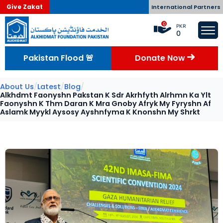
Give Zakat
International Partners
0
PKR
0
Pakistan Flood 🚨
Donate Now
About Us
/
Latest
/
Blog
/
Alkhdmt Faonyshn Pakstan K Sdr Akrhfyth Alrhmn Ka Ylt
Faonyshn K Thm Daran K Mra Gnoby Afryk My Fyryshn Af
Aslamk Myykl Aysosy Ayshnfyma K Knonshn My Shrkt