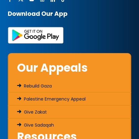
Download Our App
Our Appeals
Rebuild Gaza
Palestine Emergency Appeal
Give Zakat
Give Sadaqah
Resources