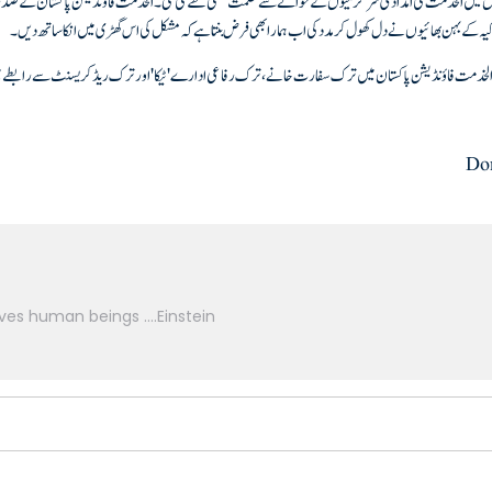
لاقوں میں الخدمت کی امدادی سرگرمیوں کے حوالے سے حکمت عملی طے کی گئی۔ الخدمت فاؤنڈیشن پاکستان کے صدر ڈا
کیہ کے بہن بھائیوں نے دل کھول کر مدد کی اب ہمارا بھی فرض بنتا ہے کہ مشکل کی اس گھڑی میں انکا ساتھ دیں۔
الخدمت فاؤنڈیشن پاکستان میں ترک سفارت خانے، ترک رفاعی ادارے 'ٹیکا' اور ترک ریڈ کریسنٹ سے رابطے میں ہیں
Do
ves human beings ….Einstein