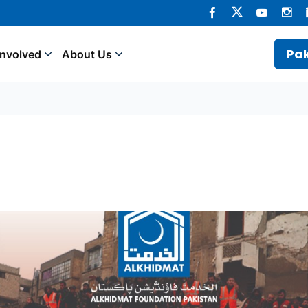
Pak
Involved
About Us