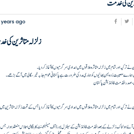
رین کی خدمت
 years ago
زلزلہ متاثرین کی 
ے ترکیہ اور شام میں زلزلہ متاثرہ علاقوں میں امدادی سرگرمیوں کا آغاز کر دیا۔
ں ہمارے مصیبت زدہ بہن بھائیوں کو ہماری مدد کی ضرورت ہے پاکستانی عوام جذبہ خیر سگالی میں آگے بڑھے۔
ن،صدر الخدمت فاؤنڈیشن پاکستان
نے ترکیہ اور شام میں زلزلہ متاثرہ علاقوں میں امدادی سرگرمیوں کا آغاز کر دیا جس کے تحت زلزلہ متاثرین میں
ں آئے ہولناک زلزلے کے بعد الخدمت فاؤنڈیشن کے سینٹرل بورڈ آف مینیجمنٹ کا ہنگامی اجلاس منعقد ہوا۔ جس 