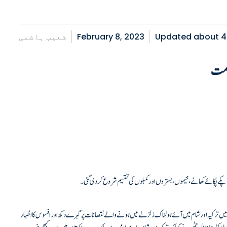
شعیب ہاشمی
February 8, 2023
Updated about
4
خدمت
 پکے پکائے کھانے، خیموں ،بستروں اور کمبلوں کی تقسیم شروع کر دی گئی۔
میں ترکیہ اور شام میں آئے ہولناک زلزلے میں ہونے والے نقصانات پر گہرے دکھ اور افسوس کا اظہار