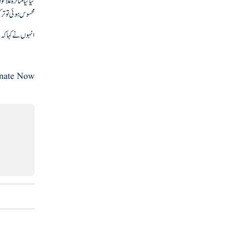
کیا گیا متاثرہ ع
محسوس ہوئی تو تر
انہوں نے کہا کہ 
nate Now