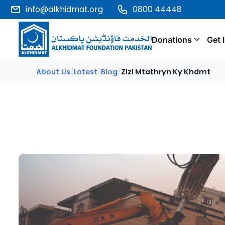
info@alkhidmat.org
0800 44448
Donations
Get 
About Us
/
Latest
/
Blog
/
Zlzl Mtathryn Ky Khdmt