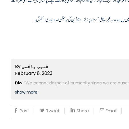
کٹر حفیظ الرحمٰن نے کہا کہ ترکیہ اور شام ہمارا اسلامی برادر ملک ہے۔ پاکستان میں جب کبھی ضرورت
 اور جذبہ خیر سگالی کے طور پر زلزلہ متاثرین کی ہر ممکن امداد جاری رکھے گی۔
By
شعیب ہاشمی
February 8, 2023
Bio.
“We cannot despair of humanity since we are ousel
show more
Post
Tweet
Share
Email