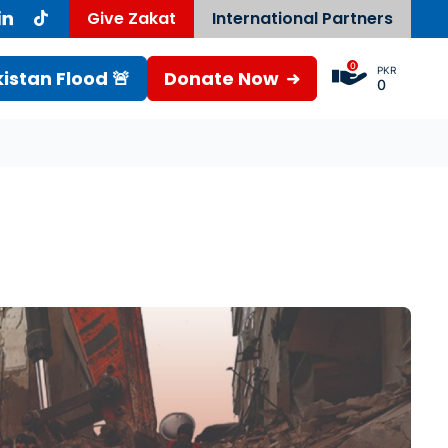
Give Zakat
International Partners
0
PKR
istan Flood 🚨
Donate Now
0